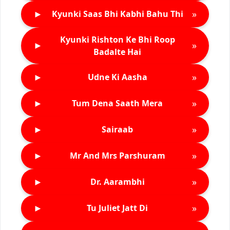
►
»
Kyunki Saas Bhi Kabhi Bahu Thi
Kyunki Rishton Ke Bhi Roop
►
»
Badalte Hai
►
»
Udne Ki Aasha
►
»
Tum Dena Saath Mera
►
»
Sairaab
►
»
Mr And Mrs Parshuram
►
»
Dr. Aarambhi
►
»
Tu Juliet Jatt Di