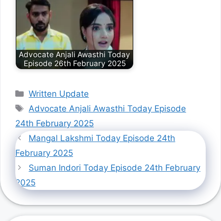
Advocate Anjali Awasthi Today
Episode 26th February 2025
Categories
Written Update
Tags
Advocate Anjali Awasthi Today Episode
24th February 2025
Mangal Lakshmi Today Episode 24th
February 2025
Suman Indori Today Episode 24th February
2025