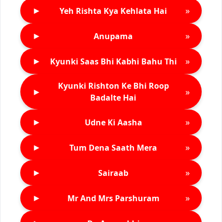
►
»
Yeh Rishta Kya Kehlata Hai
►
»
Anupama
►
»
Kyunki Saas Bhi Kabhi Bahu Thi
Kyunki Rishton Ke Bhi Roop
►
»
Badalte Hai
►
»
Udne Ki Aasha
►
»
Tum Dena Saath Mera
►
»
Sairaab
►
»
Mr And Mrs Parshuram