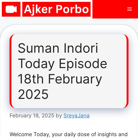
Skip
Me
to
content
Suman Indori
Today Episode
18th February
2025
February 18, 2025
by
SreyaJana
Welcome Today, your daily dose of insights and