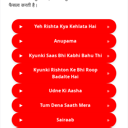
फैसला करती है।
►
»
Yeh Rishta Kya Kehlata Hai
►
»
Anupama
►
»
Kyunki Saas Bhi Kabhi Bahu Thi
Kyunki Rishton Ke Bhi Roop
►
»
Badalte Hai
►
»
Udne Ki Aasha
►
»
Tum Dena Saath Mera
►
»
Sairaab