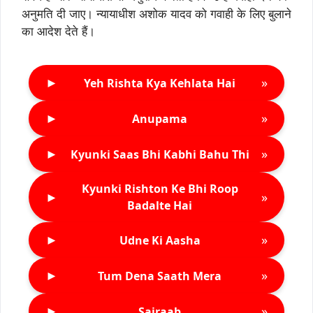
अनुमति दी जाए। न्यायाधीश अशोक यादव को गवाही के लिए बुलाने
का आदेश देते हैं।
►
»
Yeh Rishta Kya Kehlata Hai
►
»
Anupama
►
»
Kyunki Saas Bhi Kabhi Bahu Thi
Kyunki Rishton Ke Bhi Roop
►
»
Badalte Hai
►
»
Udne Ki Aasha
►
»
Tum Dena Saath Mera
►
»
Sairaab