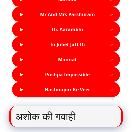
►
»
Mr And Mrs Parshuram
►
»
Dr. Aarambhi
►
»
Tu Juliet Jatt Di
►
»
Mannat
►
»
Pushpa Impossible
►
»
Hastinapur Ke Veer
अशोक की गवाही