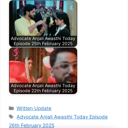
Advocate Anjali Awasthi Today
Episode 25th February 2025
Advocate Anjali Awasthi Today
Episode 22th February 2025
Categories
Written Update
Tags
Advocate Anjali Awasthi Today Episode
26th February 2025