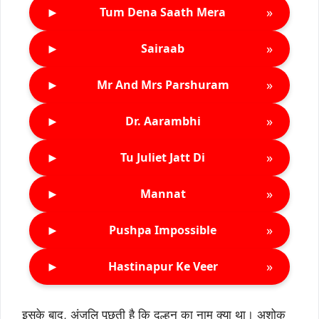
►
»
Tum Dena Saath Mera
►
»
Sairaab
►
»
Mr And Mrs Parshuram
►
»
Dr. Aarambhi
►
»
Tu Juliet Jatt Di
►
»
Mannat
►
»
Pushpa Impossible
►
»
Hastinapur Ke Veer
इसके बाद, अंजलि पूछती है कि दुल्हन का नाम क्या था। अशोक