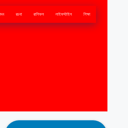
োদন
রচনা
রাশিফল
লাইফস্টাইল
শিক্ষা