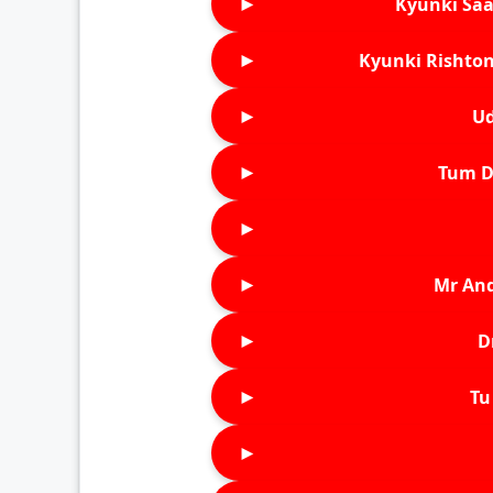
►
Kyunki Saa
►
Kyunki Rishton
►
Ud
►
Tum D
►
►
Mr An
►
D
►
Tu 
►