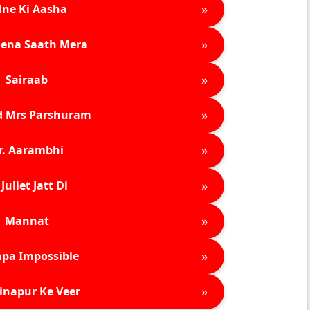
»
ne Ki Aasha
»
ena Saath Mera
»
Sairaab
»
d Mrs Parshuram
»
r. Aarambhi
»
Juliet Jatt Di
»
Mannat
»
pa Impossible
»
inapur Ke Veer