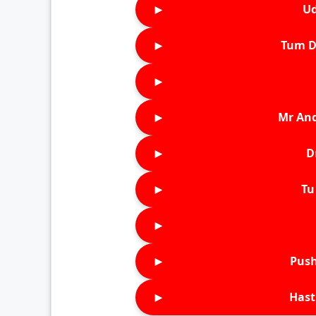
►
Ud
►
Tum D
►
►
Mr An
►
D
►
Tu 
►
►
Push
►
Hast