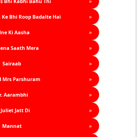
»
s Bhi Kabhi Bahu Thi
»
 Ke Bhi Roop Badalte Hai
»
ne Ki Aasha
»
ena Saath Mera
»
Sairaab
»
d Mrs Parshuram
»
r. Aarambhi
»
Juliet Jatt Di
»
Mannat