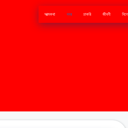
আত্মকথা
খবর
চাকরি
জীবনী
বিন