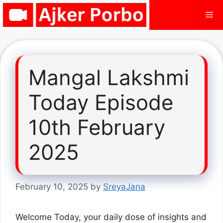
Skip
Me
to
content
Mangal Lakshmi
Today Episode
10th February
2025
February 10, 2025
by
SreyaJana
Welcome Today, your daily dose of insights and