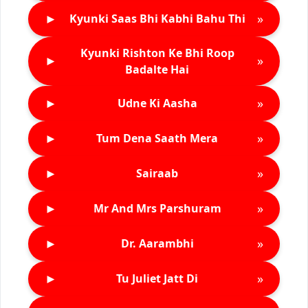
►
»
Kyunki Saas Bhi Kabhi Bahu Thi
Kyunki Rishton Ke Bhi Roop
►
»
Badalte Hai
►
»
Udne Ki Aasha
►
»
Tum Dena Saath Mera
►
»
Sairaab
►
»
Mr And Mrs Parshuram
►
»
Dr. Aarambhi
►
»
Tu Juliet Jatt Di