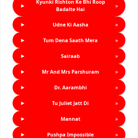
Kyunki Rishton Ke Bhi Roop
►
»
Badalte Hai
►
»
Udne Ki Aasha
►
»
Tum Dena Saath Mera
►
»
Sairaab
►
»
Mr And Mrs Parshuram
►
»
Dr. Aarambhi
►
»
Tu Juliet Jatt Di
►
»
Mannat
►
»
Pushpa Impossible