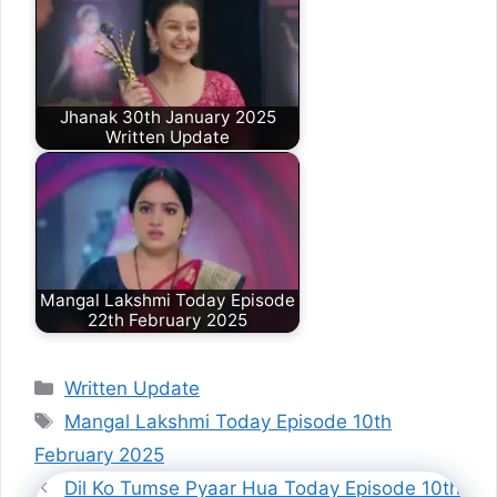
Jhanak 30th January 2025
Written Update
Mangal Lakshmi Today Episode
22th February 2025
Categories
Written Update
Tags
Mangal Lakshmi Today Episode 10th
February 2025
Dil Ko Tumse Pyaar Hua Today Episode 10th