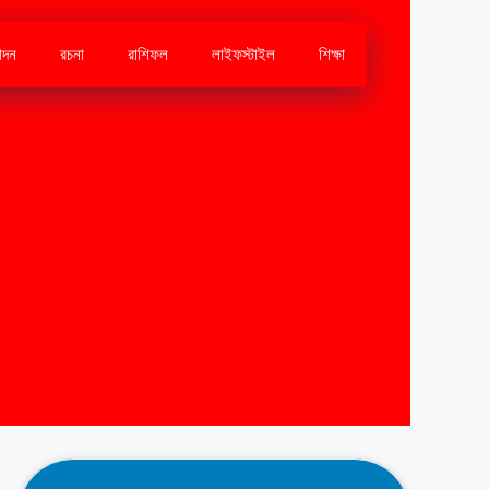
োদন
রচনা
রাশিফল
লাইফস্টাইল
শিক্ষা