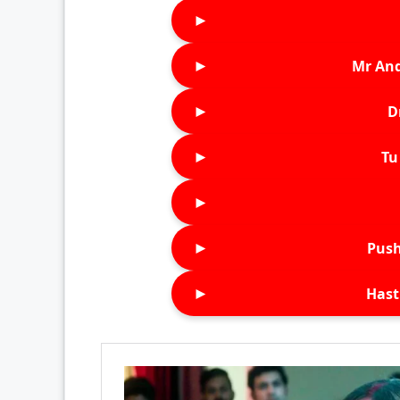
►
►
Mr An
►
D
►
Tu 
►
►
Push
►
Hast