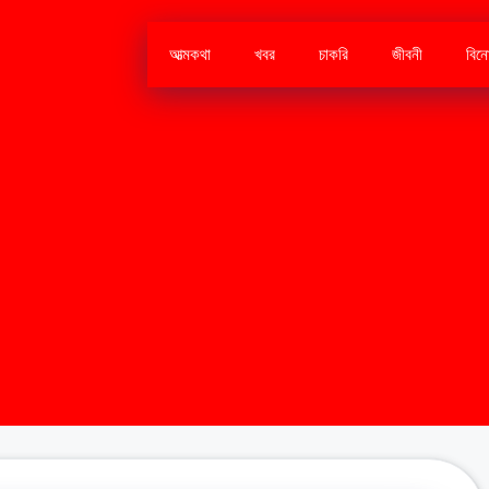
আত্মকথা
খবর
চাকরি
জীবনী
বিন