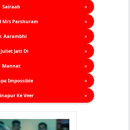
»
Sairaab
»
d Mrs Parshuram
»
r. Aarambhi
»
Juliet Jatt Di
»
Mannat
»
pa Impossible
»
inapur Ke Veer