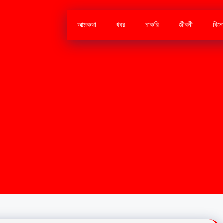
আত্মকথা
খবর
চাকরি
জীবনী
বিন