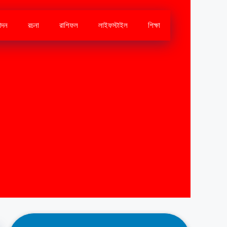
োদন
রচনা
রাশিফল
লাইফস্টাইল
শিক্ষা