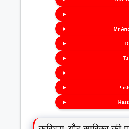
►
►
Mr An
►
D
►
Tu 
►
►
Push
►
Hast
करिश्मा और सारिका की प