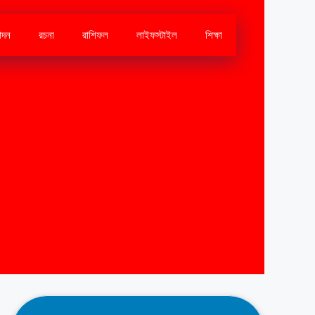
োদন
রচনা
রাশিফল
লাইফস্টাইল
শিক্ষা