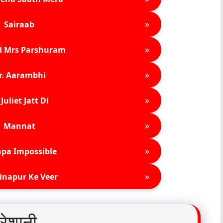
»
Sairaab
»
d Mrs Parshuram
»
r. Aarambhi
»
Juliet Jatt Di
»
Mannat
»
pa Impossible
»
inapur Ke Veer
रेशानी