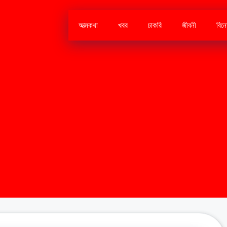
আত্মকথা
খবর
চাকরি
জীবনী
বিন