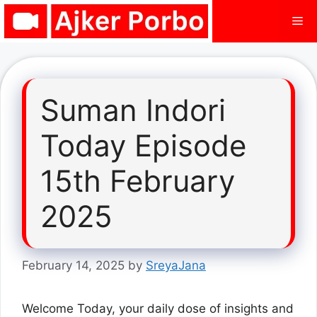
Skip
Me
to
content
Suman Indori
Today Episode
15th February
2025
February 14, 2025
by
SreyaJana
Welcome Today, your daily dose of insights and