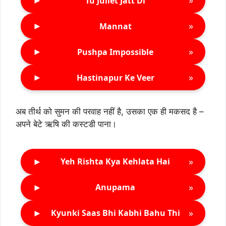
►
»
Tu Juliet Jatt Di
►
»
Mannat
►
»
Pushpa Impossible
►
»
Hastinapur Ke Veer
अब तीर्थ को सुमन की परवाह नहीं है, उसका एक ही मकसद है –
अपने बेटे ऋषि की कस्टडी पाना।
►
»
Yeh Rishta Kya Kehlata Hai
►
»
Anupama
►
»
Kyunki Saas Bhi Kabhi Bahu Thi