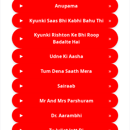
►
»
Anupama
►
»
Kyunki Saas Bhi Kabhi Bahu Thi
Kyunki Rishton Ke Bhi Roop
►
»
Badalte Hai
►
»
Udne Ki Aasha
►
»
Tum Dena Saath Mera
►
»
Sairaab
►
»
Mr And Mrs Parshuram
►
»
Dr. Aarambhi