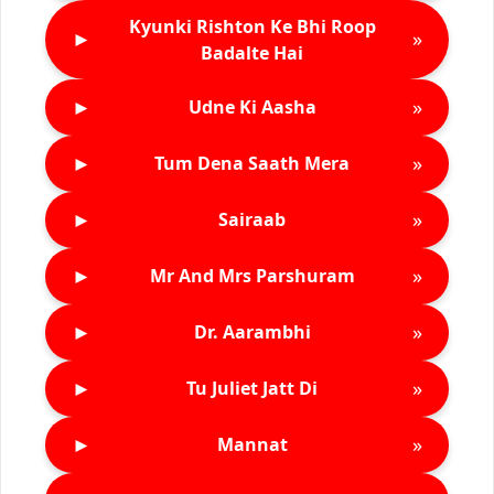
Kyunki Rishton Ke Bhi Roop
►
»
Badalte Hai
►
»
Udne Ki Aasha
►
»
Tum Dena Saath Mera
►
»
Sairaab
►
»
Mr And Mrs Parshuram
►
»
Dr. Aarambhi
►
»
Tu Juliet Jatt Di
►
»
Mannat